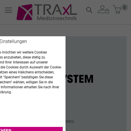
Zum
Mein
0
Suche
Inhalt
springen
 Einstellungen
ANGEBOTE
 möchten wir weitere Cookies
es anzubieten, diese stetig zu
d Ihrer Interessen auf unserer
AFIAS
 die Cookies durch Auswahl der Cookie-
etzen eines Häkchens entscheiden,
ANALYSESYSTEM
t "Speichern" bestätigen Sie diese
ichern" wählen, willigen Sie in die
 Informationen erhalten Sie nach Ihrer
klärung.
JETZT KAUFEN
Mit Hilfe des AFIAS-1 Analysensystems
können verschiedenste
ICHERN