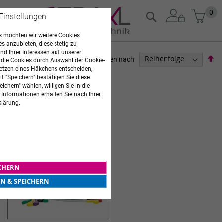
Zum
Mein
0
Suche
 Einstellungen
Inhalt
springen
 möchten wir weitere Cookies
es anzubieten, diese stetig zu
d Ihrer Interessen auf unserer
Ab
Sortieren nach
 die Cookies durch Auswahl der Cookie-
so
etzen eines Häkchens entscheiden,
ARZTBEDARF
t "Speichern" bestätigen Sie diese
ichern" wählen, willigen Sie in die
1
Artikel
 Informationen erhalten Sie nach Ihrer
klärung.
EKG- GERÄTE VITALOGRAPH
ICHERN
EN & SPEICHERN