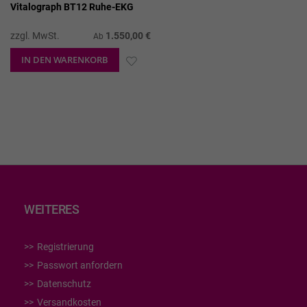
Vitalograph BT12 Ruhe-EKG
zzgl. MwSt.
1.550,00 €
Ab
IN DEN WARENKORB
ZUR
WUNSCHLISTE
HINZUFÜGEN
WEITERES
Registrierung
Passwort anfordern
Datenschutz
Versandkosten