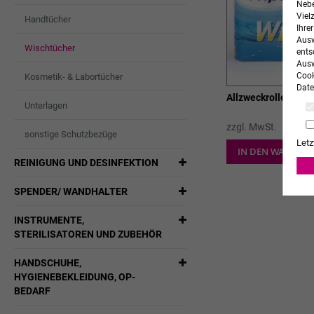
Nebe
Viel
Handtücher
Ihre
Ausw
Wischtücher
ents
Ausw
Cook
Kosmetik- & Labortücher
Date
Allzweckrollen
Unterlagen
zzgl. MwSt.
sonstige Schutzbezüge
Letz
IN DEN WARENK
REINIGUNG UND DESINFEKTION
SPENDER/ WANDHALTER
INSTRUMENTE,
STERILISATOREN UND ZUBEHÖR
HANDSCHUHE,
HYGIENEBEKLEIDUNG, OP-
BEDARF