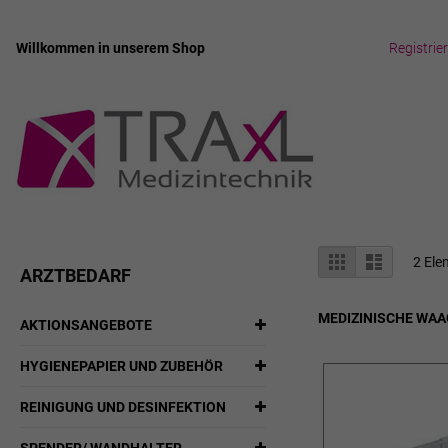
Willkommen in unserem Shop
Registrie
Zum
Inhalt
springen
Anzeigen
Liste
Liste
2
Ele
ARZTBEDARF
als
MEDIZINISCHE WAA
AKTIONSANGEBOTE
HYGIENEPAPIER UND ZUBEHÖR
REINIGUNG UND DESINFEKTION