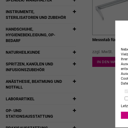
SPENDER/ WANDHALTER
INSTRUMENTE,
STERILISATOREN UND ZUBEHÖR
HANDSCHUHE,
HYGIENEBEKLEIDUNG, OP-
Messstab für Baby
BEDARF
Nebe
zzgl. MwSt.
NATURHEILKUNDE
Viel
Ihre
IN DEN WARENK
SPRITZEN, KANÜLEN UND
Ausw
ents
INFUSIONSZUBEHÖR
Ausw
Cook
ANÄSTHESIE, BEATMUNG UND
Date
NOTFALL
LABORARTIKEL
Letz
OP- UND
STATIONSAUSSTATTUNG