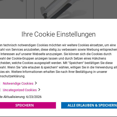
Ihre Cookie Einstellungen
waage
Handkraftmesser KERN MAP
n technisch notwendigen Cookies möchten wir weitere Cookies einsetzen, um eine
139,00 €
zzgl. MwSt.
229,00 €
zahl von Services anzubieten, diese stetig zu verbessern sowie Werbung entspreche
r Interessen auf unserer Webseite anzuzeigen. Sie können sich die Cookies durch
ORB
ZUR
IN DEN WARENKORB
ZUR
ahl der Cookie-Gruppen anzeigen lassen und durch Setzen eines Häkchens
cheiden, welche Cookies ausgespielt werden. Mit "Speichern" bestätigen Sie diese
WUNSCHLISTE
WUNSCHLISTE
ahl. Wenn Sie "alle erlauben & speichern" wählen, willigen Sie in die Verwendung all
ies ein. Weitere Informationen erhalten Sie nach Ihrer Bestätigung in unserer
HINZUFÜGEN
HINZUFÜGEN
nschutzerklärung.
Notwendige Cookies
Uncategorized Cookies
te Aktualisierung: 6/23/2026
SPEICHERN
ALLE ERLAUBEN & SPEICHERN