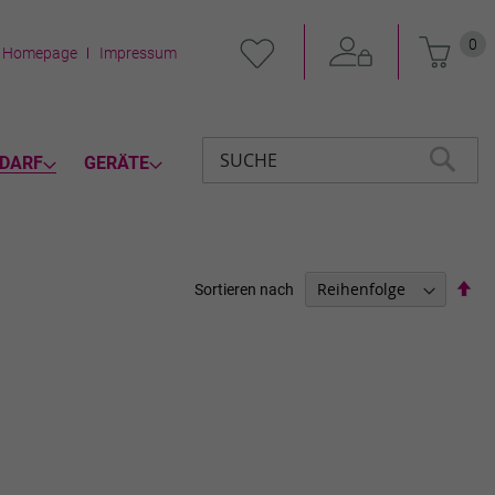
Mein 
0
Homepage
Impressum
DARF
GERÄTE
Suche
SUCHE
Abs
Sortieren nach
sor