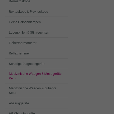
Dermatoskope
Rektoskope & Proktoskope
Heine Halogenlampen
Lupenbrillen & Stirnleuchten
Fieberthermometer
Reflexhammer
Sonstige Diagnosegeräte
Medizinische Waagen & Messgeräte
Kern
Medizinische Waagen & Zubehör
Seca
Absauggeräte
HF-Chirugiegeräte