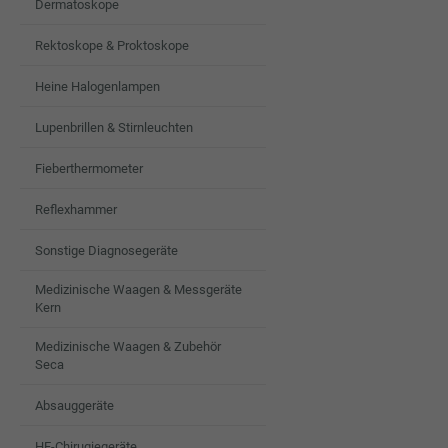
Dermatoskope
Rektoskope & Proktoskope
Heine Halogenlampen
Lupenbrillen & Stirnleuchten
Fieberthermometer
Reflexhammer
Sonstige Diagnosegeräte
Medizinische Waagen & Messgeräte
Kern
Medizinische Waagen & Zubehör
Seca
Absauggeräte
HF-Chirugiegeräte