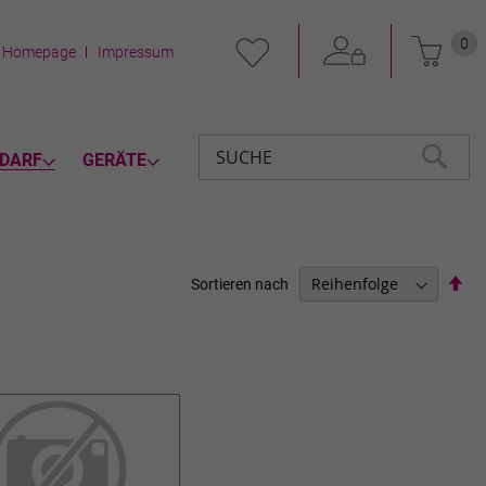
Mein 
0
Homepage
Impressum
DARF
GERÄTE
Suche
SUCHE
Abs
Sortieren nach
sor