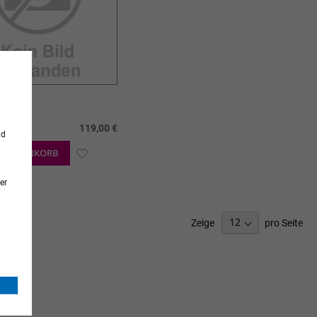
Aneroid
t.
119,00 €
nd
N WARENKORB
ZUR
WUNSCHLISTE
er
HINZUFÜGEN
Zeige
pro Seite