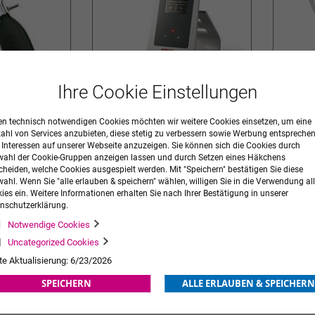
Ihre Cookie Einstellungen
oxiert
Erkameter E
Perfect-
n technisch notwendigen Cookies möchten wir weitere Cookies einsetzen, um eine
149,00 €
zzgl. MwSt.
449,00 €
zzgl. MwS
Ab
zahl von Services anzubieten, diese stetig zu verbessern sowie Werbung entspreche
r Interessen auf unserer Webseite anzuzeigen. Sie können sich die Cookies durch
ORB
ZUR
IN DEN WARENKORB
ZUR
IN DE
ahl der Cookie-Gruppen anzeigen lassen und durch Setzen eines Häkchens
cheiden, welche Cookies ausgespielt werden. Mit "Speichern" bestätigen Sie diese
WUNSCHLISTE
WUNSCHLISTE
ahl. Wenn Sie "alle erlauben & speichern" wählen, willigen Sie in die Verwendung all
ies ein. Weitere Informationen erhalten Sie nach Ihrer Bestätigung in unserer
HINZUFÜGEN
HINZUFÜGEN
nschutzerklärung.
Notwendige Cookies
Uncategorized Cookies
te Aktualisierung: 6/23/2026
SPEICHERN
ALLE ERLAUBEN & SPEICHERN