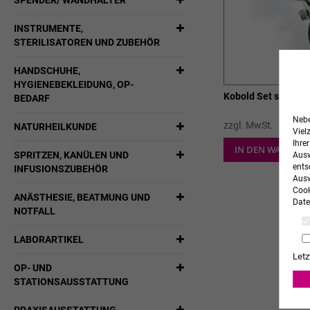
SPENDER/ WANDHALTER
INSTRUMENTE,
STERILISATOREN UND ZUBEHÖR
HANDSCHUHE,
HYGIENEBEKLEIDUNG, OP-
Kobold Set silber el
BEDARF
Nebe
zzgl. MwSt.
NATURHEILKUNDE
Viel
Ihre
IN DEN WARENK
SPRITZEN, KANÜLEN UND
Ausw
ents
INFUSIONSZUBEHÖR
Ausw
Cook
ANÄSTHESIE, BEATMUNG UND
Date
NOTFALL
LABORARTIKEL
Letz
OP- UND
STATIONSAUSSTATTUNG