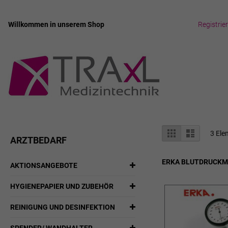
Willkommen in unserem Shop
Registrie
Zum
Inhalt
springen
Anzeigen
Liste
Liste
3
Ele
ARZTBEDARF
als
ERKA BLUTDRUCKM
AKTIONSANGEBOTE
HYGIENEPAPIER UND ZUBEHÖR
REINIGUNG UND DESINFEKTION