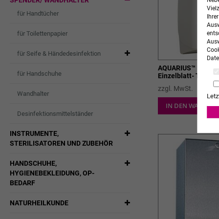
SPENDER/ WANDHALTER
Nebe
Viel
für Handtücher
Ihre
Ausw
für Toilettenpapier
ents
Ausw
Cook
für Seife & Händedesinfektion
Date
AQUARIUS™ Doppel-
für Handschuhe
Einzelblatt- Toilet
zzgl. MwSt.
Wandhalter
Letz
IN DEN WARENK
Desinfektionsmittelständer
INSTRUMENTE,
STERILISATOREN UND ZUBEHÖR
HANDSCHUHE,
HYGIENEBEKLEIDUNG, OP-
BEDARF
NATURHEILKUNDE