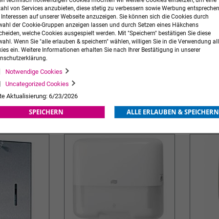
n technisch notwendigen Cookies möchten wir weitere Cookies einsetzen, um eine
zahl von Services anzubieten, diese stetig zu verbessern sowie Werbung entspreche
r Interessen auf unserer Webseite anzuzeigen. Sie können sich die Cookies durch
ahl der Cookie-Gruppen anzeigen lassen und durch Setzen eines Häkchens
cheiden, welche Cookies ausgespielt werden. Mit "Speichern" bestätigen Sie diese
ahl. Wenn Sie "alle erlauben & speichern" wählen, willigen Sie in die Verwendung all
ies ein. Weitere Informationen erhalten Sie nach Ihrer Bestätigung in unserer
nschutzerklärung.
Spender für
Flowpack Wandhalter für Incidin
Eurospen
Notwendige Cookies
tenpapier
OxyWipe Tücher
Uncategorized Cookies
139,90 €
zzgl. MwSt.
14,90 €
zzgl. MwS
te Aktualisierung: 6/23/2026
ORB
ZUR
IN DEN WARENKORB
ZUR
IN DE
SPEICHERN
ALLE ERLAUBEN & SPEICHERN
WUNSCHLISTE
WUNSCHLISTE
HINZUFÜGEN
HINZUFÜGEN