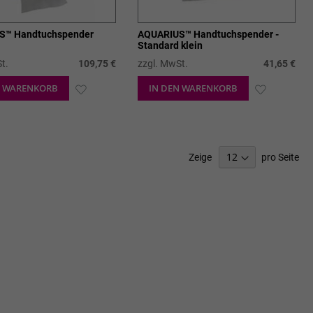
S™ Handtuchspender
AQUARIUS™ Handtuchspender -
Standard klein
t.
109,75 €
zzgl. MwSt.
41,65 €
N WARENKORB
ZUR
IN DEN WARENKORB
ZUR
WUNSCHLISTE
WUNSCHL
HINZUFÜGEN
HINZUFÜ
Zeige
pro Seite