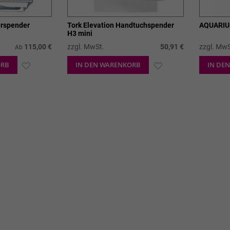
erspender
Tork Elevation Handtuchspender
AQUARIU
H3 mini
115,00 €
zzgl. MwSt.
50,91 €
zzgl. MwS
Ab
ORB
ZUR
IN DEN WARENKORB
ZUR
IN DE
WUNSCHLISTE
WUNSCHLISTE
HINZUFÜGEN
HINZUFÜGEN