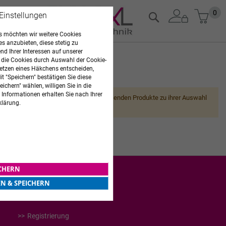
Zum
Mein
0
Suche
 Einstellungen
Inhalt
springen
 möchten wir weitere Cookies
es anzubieten, diese stetig zu
d Ihrer Interessen auf unserer
 die Cookies durch Auswahl der Cookie-
etzen eines Häkchens entscheiden,
ARZTBEDARF
t "Speichern" bestätigen Sie diese
ichern" wählen, willigen Sie in die
 Informationen erhalten Sie nach Ihrer
Leider können wir keine passenden Produkte zu ihrer Auswahl
klärung.
finden.
ICHERN
EN & SPEICHERN
WEITERES
Registrierung