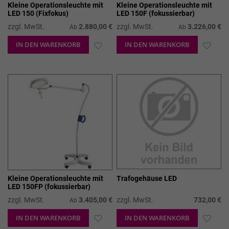
Kleine Operationsleuchte mit
Kleine Operationsleuchte mit
LED 150 (Fixfokus)
LED 150F (fokussierbar)
zzgl. MwSt.
2.880,00 €
zzgl. MwSt.
3.226,00 €
Ab
Ab
IN DEN WARENKORB
ZUR
IN DEN WARENKORB
ZUR
WUNSCHLISTE
WUN
HINZUFÜGEN
HIN
Kleine Operationsleuchte mit
Trafogehäuse LED
LED 150FP (fokussierbar)
zzgl. MwSt.
3.405,00 €
zzgl. MwSt.
732,00 €
Ab
IN DEN WARENKORB
ZUR
IN DEN WARENKORB
ZUR