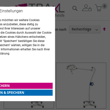
Zum
Mein
0
Suche
 Einstellungen
Inhalt
springen
 möchten wir weitere Cookies
es anzubieten, diese stetig zu
Ab
d Ihrer Interessen auf unserer
Sortieren nach
 die Cookies durch Auswahl der Cookie-
so
etzen eines Häkchens entscheiden,
GERÄTE
t "Speichern" bestätigen Sie diese
ichern" wählen, willigen Sie in die
8
Elemente
 Informationen erhalten Sie nach Ihrer
OP-LEUCHTEN
klärung.
ICHERN
EN & SPEICHERN