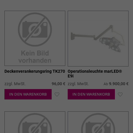
WUNSCHLISTE
WUN
HINZUFÜGEN
HIN
Deckenverankerungsring TK270
Operationsleuchte marLED®
E9i
zzgl. MwSt.
96,00 €
zzgl. MwSt.
9.900,00 €
Ab
IN DEN WARENKORB
ZUR
IN DEN WARENKORB
ZUR
WUNSCHLISTE
WUN
HINZUFÜGEN
HIN