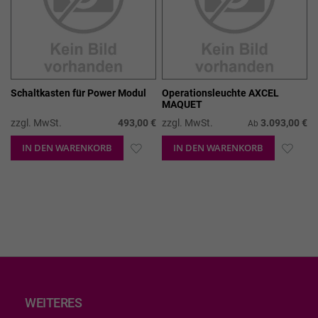
Schaltkasten für Power Modul
Operationsleuchte AXCEL
MAQUET
zzgl. MwSt.
493,00 €
zzgl. MwSt.
3.093,00 €
Ab
IN DEN WARENKORB
ZUR
IN DEN WARENKORB
ZUR
WUNSCHLISTE
WUN
HINZUFÜGEN
HIN
WEITERES