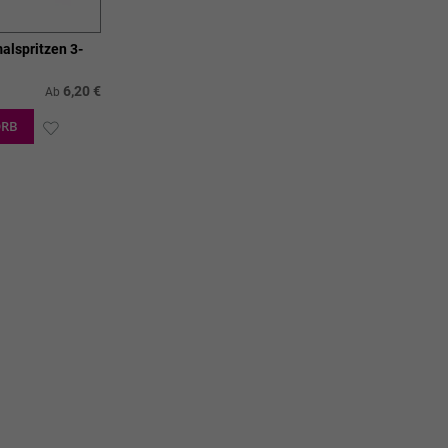
alspritzen 3-
6,20 €
Ab
ORB
ZUR
WUNSCHLISTE
HINZUFÜGEN