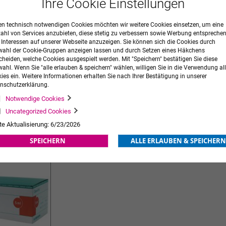
Ihre Cookie Einstellungen
n technisch notwendigen Cookies möchten wir weitere Cookies einsetzen, um eine
zahl von Services anzubieten, diese stetig zu verbessern sowie Werbung entspreche
r Interessen auf unserer Webseite anzuzeigen. Sie können sich die Cookies durch
ahl der Cookie-Gruppen anzeigen lassen und durch Setzen eines Häkchens
cheiden, welche Cookies ausgespielt werden. Mit "Speichern" bestätigen Sie diese
ahl. Wenn Sie "alle erlauben & speichern" wählen, willigen Sie in die Verwendung all
d- und
medimex Einmalspritze
BD Discar
ies ein. Weitere Informationen erhalten Sie nach Ihrer Bestätigung in unserer
nschutzerklärung.
38,70 €
zzgl. MwSt.
2,58 €
zzgl. MwS
Ab
Ab
Notwendige Cookies
ORB
ZUR
IN DEN WARENKORB
ZUR
IN DE
Uncategorized Cookies
te Aktualisierung: 6/23/2026
WUNSCHLISTE
WUNSCHLISTE
SPEICHERN
ALLE ERLAUBEN & SPEICHERN
HINZUFÜGEN
HINZUFÜGEN