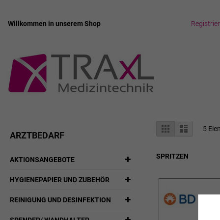
Willkommen in unserem Shop
Registrie
Zum
Inhalt
springen
Anzeigen
Liste
Liste
5
Ele
ARZTBEDARF
als
SPRITZEN
AKTIONSANGEBOTE
HYGIENEPAPIER UND ZUBEHÖR
REINIGUNG UND DESINFEKTION