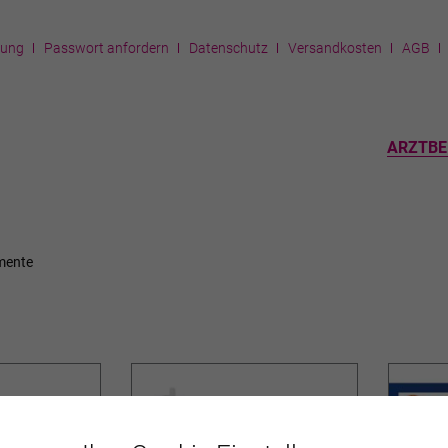
rung
Passwort anfordern
Datenschutz
Versandkosten
AGB
ARZTBE
mente