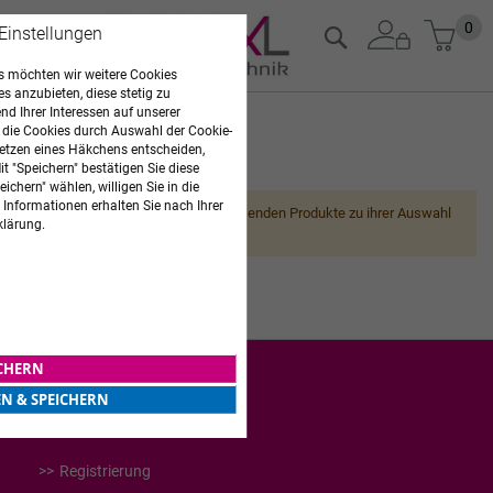
Zum
Mein
0
Suche
 Einstellungen
Inhalt
springen
 möchten wir weitere Cookies
es anzubieten, diese stetig zu
d Ihrer Interessen auf unserer
 die Cookies durch Auswahl der Cookie-
etzen eines Häkchens entscheiden,
ARZTBEDARF
t "Speichern" bestätigen Sie diese
ichern" wählen, willigen Sie in die
 Informationen erhalten Sie nach Ihrer
Leider können wir keine passenden Produkte zu ihrer Auswahl
klärung.
finden.
ICHERN
EN & SPEICHERN
WEITERES
Registrierung