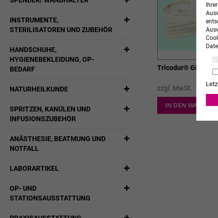
SPENDER/ WANDHALTER
Ihre
Ausw
INSTRUMENTE,
ents
STERILISATOREN UND ZUBEHÖR
Ausw
Cook
Date
HANDSCHUHE,
HYGIENEBEKLEIDUNG, OP-
Tricodur® Gilchrist
BEDARF
Letz
zzgl. MwSt.
NATURHEILKUNDE
IN DEN WARENK
SPRITZEN, KANÜLEN UND
INFUSIONSZUBEHÖR
ANÄSTHESIE, BEATMUNG UND
NOTFALL
LABORARTIKEL
OP- UND
STATIONSAUSSTATTUNG