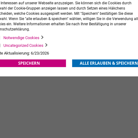
r Interessen auf unserer Webseite anzuzeigen. Sie können sich die Cookies durch
ahl der Cookie-Gruppen anzeigen lassen und durch Setzen eines Häkchens
cheiden, welche Cookies ausgespielt werden. Mit "Speichern" bestätigen Sie diese
ahl. Wenn Sie "alle erlauben & speichern" wählen, willigen Sie in die Verwendung all
ies ein. Weitere Informationen erhalten Sie nach Ihrer Bestätigung in unserer
nschutzerklärung.
Notwendige Cookies
Tricodur® Gilchrist plus
Tricodur®
Uncategorized Cookies
te Aktualisierung: 6/23/2026
73,74 €
zzgl. MwSt.
73,74 €
zzgl. MwS
Ab
Ab
SPEICHERN
ALLE ERLAUBEN & SPEICHERN
ORB
ZUR
IN DEN WARENKORB
ZUR
IN DE
WUNSCHLISTE
WUNSCHLISTE
HINZUFÜGEN
HINZUFÜGEN