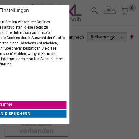
Zum
Mein
0
Suche
 Einstellungen
Inhalt
springen
 möchten wir weitere Cookies
es anzubieten, diese stetig zu
d Ihrer Interessen auf unserer
Ab
Sortieren nach
 die Cookies durch Auswahl der Cookie-
so
etzen eines Häkchens entscheiden,
ARZTBEDARF
t "Speichern" bestätigen Sie diese
ichern" wählen, willigen Sie in die
1
Artikel
 Informationen erhalten Sie nach Ihrer
klärung.
MIKROBIOLOGOE & UROLOGIE
ICHERN
EN & SPEICHERN