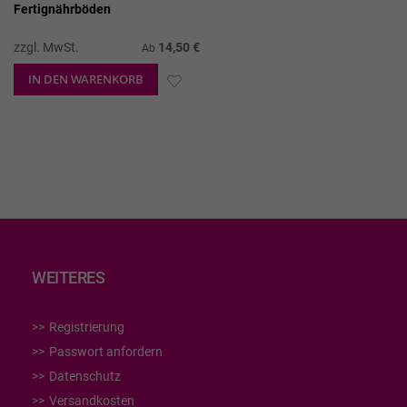
Fertignährböden
zzgl. MwSt.
14,50 €
Ab
IN DEN WARENKORB
ZUR
WUNSCHLISTE
HINZUFÜGEN
WEITERES
Registrierung
Passwort anfordern
Datenschutz
Versandkosten