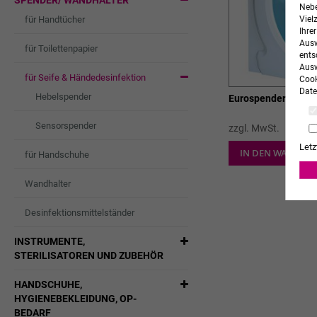
SPENDER/ WANDHALTER
Nebe
für Handtücher
Viel
Ihre
Ausw
für Toilettenpapier
ents
Ausw
für Seife & Händedesinfektion
Cook
Date
Hebelspender
Eurospender RX5 T
Sensorspender
zzgl. MwSt.
Letz
IN DEN WARENK
für Handschuhe
Wandhalter
Desinfektionsmittelständer
INSTRUMENTE,
STERILISATOREN UND ZUBEHÖR
HANDSCHUHE,
HYGIENEBEKLEIDUNG, OP-
BEDARF