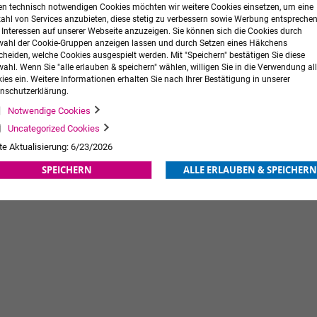
n technisch notwendigen Cookies möchten wir weitere Cookies einsetzen, um eine
zahl von Services anzubieten, diese stetig zu verbessern sowie Werbung entspreche
r Interessen auf unserer Webseite anzuzeigen. Sie können sich die Cookies durch
ahl der Cookie-Gruppen anzeigen lassen und durch Setzen eines Häkchens
cheiden, welche Cookies ausgespielt werden. Mit "Speichern" bestätigen Sie diese
ahl. Wenn Sie "alle erlauben & speichern" wählen, willigen Sie in die Verwendung all
ies ein. Weitere Informationen erhalten Sie nach Ihrer Bestätigung in unserer
nschutzerklärung.
ouchless
Präparatespender sm 2
Notwendige Cookies
12,50 €
zzgl. MwSt.
63,25 €
Uncategorized Cookies
Ab
Ab
te Aktualisierung: 6/23/2026
ORB
ZUR
IN DEN WARENKORB
ZUR
SPEICHERN
ALLE ERLAUBEN & SPEICHERN
WUNSCHLISTE
WUNSCHLISTE
HINZUFÜGEN
HINZUFÜGEN