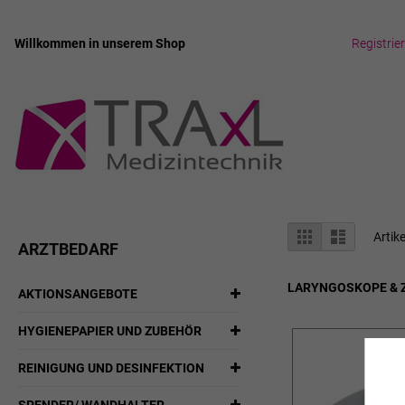
Willkommen in unserem Shop
Registrie
Zum
Inhalt
springen
Anzeigen
Liste
Liste
Artik
ARZTBEDARF
als
LARYNGOSKOPE & 
AKTIONSANGEBOTE
HYGIENEPAPIER UND ZUBEHÖR
REINIGUNG UND DESINFEKTION