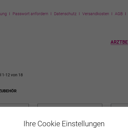
rung
Passwort anfordern
Datenschutz
Versandkosten
AGB
ARZTBE
el
1
-
12
von
18
ZUBEHÖR
Ihre Cookie Einstellungen