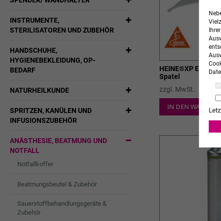
SPENDER/ WANDHALTER
Nebe
INSTRUMENTE,
Viel
STERILISATOREN UND ZUBEHÖR
Ihre
Ausw
ents
HANDSCHUHE,
Ausw
HYGIENEBEKLEIDUNG, OP-
Cook
HEINE®XP Einmalg
BEDARF
Date
Spatel
zzgl. MwSt.
NATURHEILKUNDE
IN DEN WARENK
SPRITZEN, KANÜLEN UND
Letz
INFUSIONSZUBEHÖR
ANÄSTHESIE, BEATMUNG UND
NOTFALL
Notfallkoffer
Beatmungsbeutel & Zubehör
Sauerstoffbehandlungsgeräte &
Zubehör