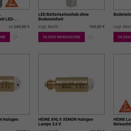
.
LED Batterieeinschub ohne
Bodenein
mit LED-
Bodeneinheit
260,00 €
zzgl. MwSt.
169,00 €
zzgl. MwS
Ab
ORB
ZUR
IN DEN WARENKORB
ZUR
IN DE
WUNSCHLISTE
WUNSCHLISTE
HINZUFÜGEN
HINZUFÜGEN
N Halogen
HEINE XHL® XENON Halogen
HEINE La
Lampe 3,5 V
Beleucht