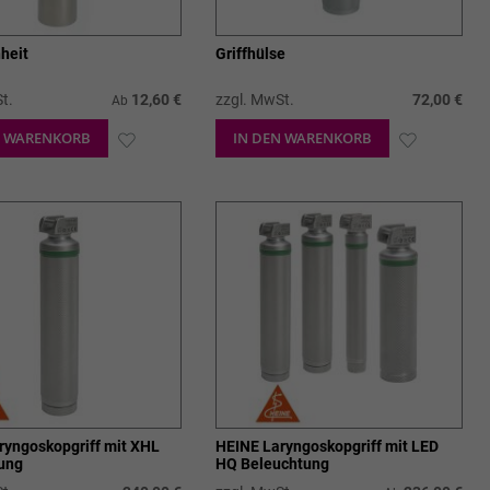
heit
Griffhülse
t.
12,60 €
zzgl. MwSt.
72,00 €
Ab
N WARENKORB
ZUR
IN DEN WARENKORB
ZUR
WUNSCHLISTE
WUNSCHL
HINZUFÜGEN
HINZUFÜ
ryngoskopgriff mit XHL
HEINE Laryngoskopgriff mit LED
ung
HQ Beleuchtung