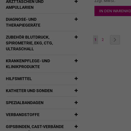
zzgl. MwSt.
ARZTTASCHEN UND
AMPULLARIEN
IN DEN WARENK
DIAGNOSE- UND
THERAPIEGERÄTE
ZUBEHÖR BLUTDRUCK,
Seite
Sie lesen gerade die Sei
Seite
Seite
Weiter
1
2
SPIROMETRIE, EKG, CTG,
ULTRASCHALL
KRANKENPFLEGE- UND
KLINIKPRODUKTE
HILFSMITTEL
KATHETER UND SONDEN
SPEZIALBANDAGEN
VERBANDSTOFFE
GIPSBINDEN, CAST-VERBÄNDE