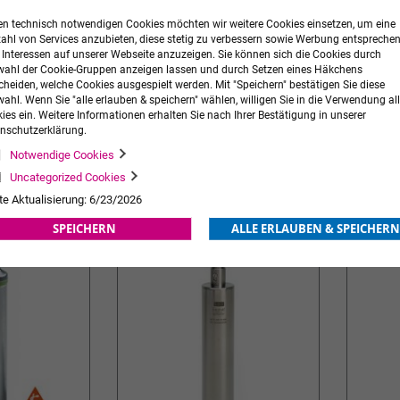
n technisch notwendigen Cookies möchten wir weitere Cookies einsetzen, um eine
zahl von Services anzubieten, diese stetig zu verbessern sowie Werbung entspreche
r Interessen auf unserer Webseite anzuzeigen. Sie können sich die Cookies durch
ahl der Cookie-Gruppen anzeigen lassen und durch Setzen eines Häkchens
cheiden, welche Cookies ausgespielt werden. Mit "Speichern" bestätigen Sie diese
ahl. Wenn Sie "alle erlauben & speichern" wählen, willigen Sie in die Verwendung all
ies ein. Weitere Informationen erhalten Sie nach Ihrer Bestätigung in unserer
ebrauchs-
HEINE Classic+® Fiber Optik Spatel
HEINE Fi
nschutzerklärung.
Griff klei
Notwendige Cookies
104,00 €
zzgl. MwSt.
155,00 €
zzgl. MwS
Ab
Ab
Uncategorized Cookies
ORB
ZUR
IN DEN WARENKORB
ZUR
IN DE
te Aktualisierung: 6/23/2026
WUNSCHLISTE
WUNSCHLISTE
SPEICHERN
ALLE ERLAUBEN & SPEICHERN
HINZUFÜGEN
HINZUFÜGEN