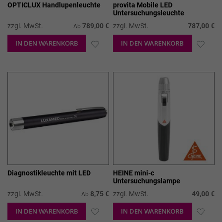
OPTICLUX Handlupenleuchte
provita Mobile LED
Untersuchungsleuchte
zzgl. MwSt.
789,00 €
zzgl. MwSt.
787,00 €
Ab
IN DEN WARENKORB
ZUR
IN DEN WARENKORB
ZUR
WUNSCHLISTE
WUN
HINZUFÜGEN
HIN
Diagnostikleuchte mit LED
HEINE mini-c
Untersuchungslampe
zzgl. MwSt.
8,75 €
zzgl. MwSt.
49,00 €
Ab
IN DEN WARENKORB
ZUR
IN DEN WARENKORB
ZUR