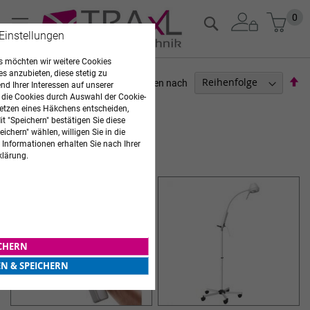
Zum
Mein
0
Suche
Inhalt
 Einstellungen
springen
 möchten wir weitere Cookies
es anzubieten, diese stetig zu
Ab
Sortieren nach
d Ihrer Interessen auf unserer
so
 die Cookies durch Auswahl der Cookie-
GERÄTE
etzen eines Häkchens entscheiden,
t "Speichern" bestätigen Sie diese
Artikel
1
-
12
von
24
ichern" wählen, willigen Sie in die
 Informationen erhalten Sie nach Ihrer
LEUCHTEN
klärung.
ICHERN
EN & SPEICHERN