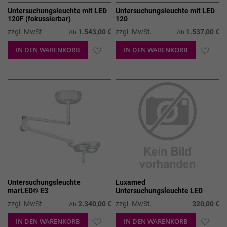
Untersuchungsleuchte mit LED
Untersuchungsleuchte mit LED
120F (fokussierbar)
120
zzgl. MwSt.
1.543,00 €
zzgl. MwSt.
1.537,00 €
Ab
Ab
IN DEN WARENKORB
ZUR
IN DEN WARENKORB
ZUR
WUNSCHLISTE
WUN
HINZUFÜGEN
HIN
Untersuchungsleuchte
Luxamed
marLED® E3
Untersuchungsleuchte LED
zzgl. MwSt.
2.340,00 €
zzgl. MwSt.
320,00 €
Ab
IN DEN WARENKORB
ZUR
IN DEN WARENKORB
ZUR