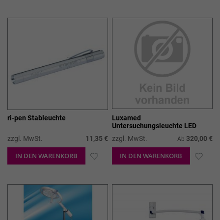
WUNSCHLISTE
WUN
HINZUFÜGEN
HIN
ri-pen Stableuchte
Luxamed
Untersuchungsleuchte LED
zzgl. MwSt.
11,35 €
zzgl. MwSt.
320,00 €
Ab
IN DEN WARENKORB
ZUR
IN DEN WARENKORB
ZUR
WUNSCHLISTE
WUN
HINZUFÜGEN
HIN