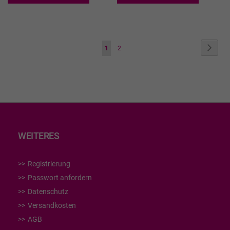
WUNSCHLISTE
WUN
HINZUFÜGEN
HIN
Seite
Seite
Weite
Sie
Seite
1
2
lesen
gerade
die
Seite
WEITERES
Registrierung
Passwort anfordern
Datenschutz
Versandkosten
AGB