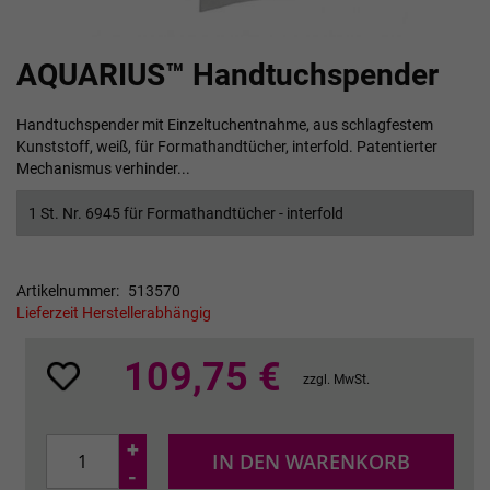
Zum
AQUARIUS™ Handtuchspender
Anfang
der
Bildgalerie
Handtuchspender mit Einzeltuchentnahme, aus schlagfestem
springen
Kunststoff, weiß, für Formathandtücher, interfold. Patentierter
Mechanismus verhinder...
1 St. Nr. 6945 für Formathandtücher - interfold
Artikelnummer
513570
Lieferzeit Herstellerabhängig
109,75 €
zzgl. MwSt.
+
IN DEN WARENKORB
-