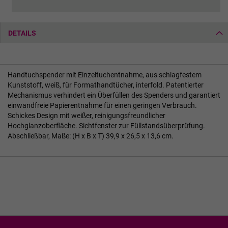
DETAILS
Handtuchspender mit Einzeltuchentnahme, aus schlagfestem
Kunststoff, weiß, für Formathandtücher, interfold. Patentierter
Mechanismus verhindert ein Überfüllen des Spenders und garantiert
einwandfreie Papierentnahme für einen geringen Verbrauch.
Schickes Design mit weißer, reinigungsfreundlicher
Hochglanzoberfläche. Sichtfenster zur Füllstandsüberprüfung.
Abschließbar, Maße: (H x B x T) 39,9 x 26,5 x 13,6 cm.