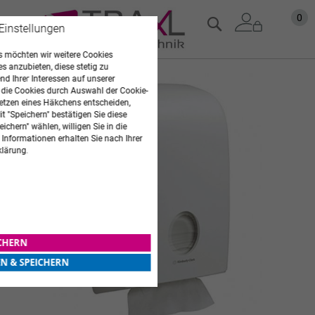
Zum
Mein
0
Suche
 Einstellungen
Inhalt
springen
 möchten wir weitere Cookies
es anzubieten, diese stetig zu
Zum
d Ihrer Interessen auf unserer
 die Cookies durch Auswahl der Cookie-
Ende
etzen eines Häkchens entscheiden,
der
t "Speichern" bestätigen Sie diese
Bildgalerie
ichern" wählen, willigen Sie in die
springen
 Informationen erhalten Sie nach Ihrer
klärung.
ICHERN
EN & SPEICHERN