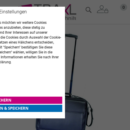
Zum
Mein
0
Suche
 Einstellungen
Inhalt
springen
 möchten wir weitere Cookies
es anzubieten, diese stetig zu
Zum
d Ihrer Interessen auf unserer
 die Cookies durch Auswahl der Cookie-
Ende
etzen eines Häkchens entscheiden,
der
t "Speichern" bestätigen Sie diese
Bildgalerie
ichern" wählen, willigen Sie in die
springen
 Informationen erhalten Sie nach Ihrer
klärung.
ICHERN
EN & SPEICHERN