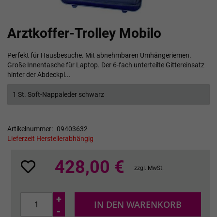
Zum
Arztkoffer-Trolley Mobilo
Anfang
der
Bildgalerie
Perfekt für Hausbesuche. Mit abnehmbaren Umhängeriemen.
springen
Große Innentasche für Laptop. Der 6-fach unterteilte Gittereinsatz
hinter der Abdeckpl...
1 St. Soft-Nappaleder schwarz
Artikelnummer
09403632
Lieferzeit Herstellerabhängig
428,00 €
zzgl. MwSt.
+
IN DEN WARENKORB
-