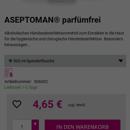
Zum
ASEPTOMAN® parfümfrei
Anfang
der
Bildgalerie
Alkoholisches Händesdesinfektionsmittel zum Einreiben in die Haut
springen
für die hygienische und chirugische Händedesinfektion. Besonders
herausragen...
500 ml Spenderflasche
Artikelnummer
506002
Lieferzeit 1-3 Tage
4,65 €
zzgl. MwSt.
+
IN DEN WARENKORB