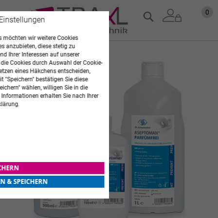
Zum
Mein
0
Suche
 Einstellungen
Inhalt
springen
 möchten wir weitere Cookies
es anzubieten, diese stetig zu
Zum
d Ihrer Interessen auf unserer
 die Cookies durch Auswahl der Cookie-
Ende
etzen eines Häkchens entscheiden,
der
t "Speichern" bestätigen Sie diese
Bildgalerie
ichern" wählen, willigen Sie in die
springen
 Informationen erhalten Sie nach Ihrer
klärung.
ICHERN
EN & SPEICHERN