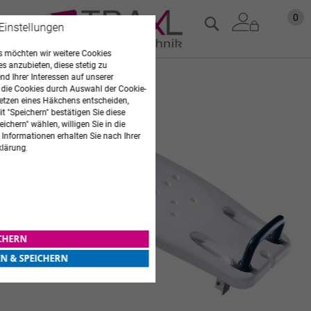
Zum
Mein
0
Suche
 Einstellungen
Inhalt
springen
 möchten wir weitere Cookies
es anzubieten, diese stetig zu
d Ihrer Interessen auf unserer
Zum
 die Cookies durch Auswahl der Cookie-
Ende
etzen eines Häkchens entscheiden,
der
t "Speichern" bestätigen Sie diese
Bildgalerie
ichern" wählen, willigen Sie in die
springen
 Informationen erhalten Sie nach Ihrer
klärung.
ICHERN
EN & SPEICHERN