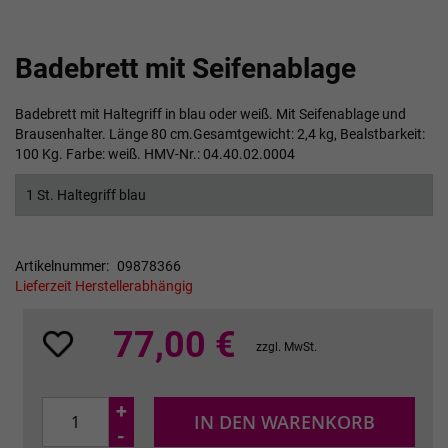
Zum
Badebrett mit Seifenablage
Anfang
der
Bildgalerie
Badebrett mit Haltegriff in blau oder weiß. Mit Seifenablage und
springen
Brausenhalter. Länge 80 cm.Gesamtgewicht: 2,4 kg, Bealstbarkeit:
100 Kg. Farbe: weiß. HMV-Nr.: 04.40.02.0004
1 St. Haltegriff blau
Artikelnummer
09878366
Lieferzeit Herstellerabhängig
77,00 €
zzgl. MwSt.
+
IN DEN WARENKORB
-