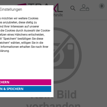
Zum
Mein
0
Suche
 Einstellungen
Inhalt
springen
 möchten wir weitere Cookies
es anzubieten, diese stetig zu
d Ihrer Interessen auf unserer
Zum
 die Cookies durch Auswahl der Cookie-
Ende
etzen eines Häkchens entscheiden,
der
t "Speichern" bestätigen Sie diese
Bildgalerie
ichern" wählen, willigen Sie in die
springen
 Informationen erhalten Sie nach Ihrer
klärung.
ICHERN
EN & SPEICHERN