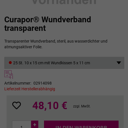
Zum
Curapor® Wundverband
Anfang
der
transparent
Bildgalerie
springen
Transparenter Wundverband, steril, aus wasserdichter und
atmungsaktiver Folie.
25 St. 10 x 15 cm mit Wundkissen 5 x 11 cm
Artikelnummer
02914098
Lieferzeit Herstellerabhängig
48,10 €
zzgl. MwSt.
+
IN DEN WARENKORB