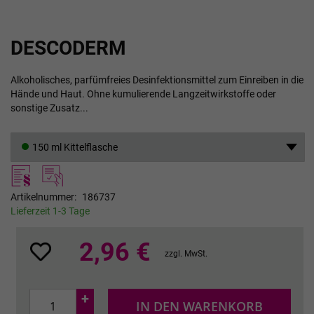
Zum
DESCODERM
Anfang
der
Bildgalerie
Alkoholisches, parfümfreies Desinfektionsmittel zum Einreiben in die
springen
Hände und Haut. Ohne kumulierende Langzeitwirkstoffe oder
sonstige Zusatz...
150 ml Kittelflasche
Artikelnummer
186737
Lieferzeit 1-3 Tage
2,96 €
zzgl. MwSt.
+
IN DEN WARENKORB