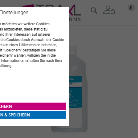
Zum
Mein
0
Suche
 Einstellungen
Inhalt
springen
 möchten wir weitere Cookies
es anzubieten, diese stetig zu
d Ihrer Interessen auf unserer
Zum
 die Cookies durch Auswahl der Cookie-
Ende
etzen eines Häkchens entscheiden,
der
t "Speichern" bestätigen Sie diese
Bildgalerie
ichern" wählen, willigen Sie in die
springen
 Informationen erhalten Sie nach Ihrer
klärung.
ICHERN
EN & SPEICHERN