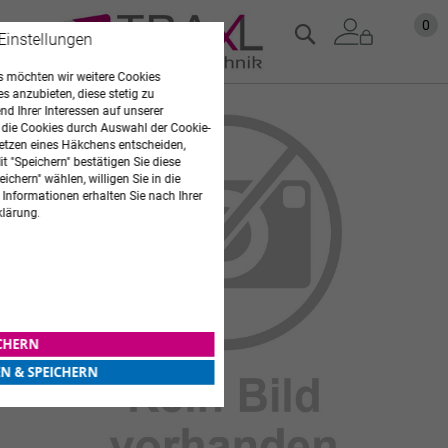
Zum
Mein
0
Suche
 Einstellungen
Inhalt
springen
 möchten wir weitere Cookies
es anzubieten, diese stetig zu
d Ihrer Interessen auf unserer
Zum
 die Cookies durch Auswahl der Cookie-
Ende
etzen eines Häkchens entscheiden,
der
t "Speichern" bestätigen Sie diese
Bildgalerie
ichern" wählen, willigen Sie in die
springen
 Informationen erhalten Sie nach Ihrer
klärung.
ICHERN
EN & SPEICHERN