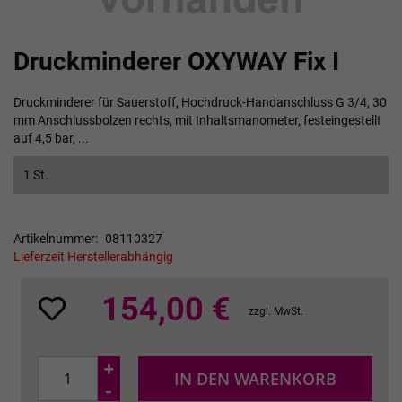
Zum
Druckminderer OXYWAY Fix I
Anfang
der
Bildgalerie
Druckminderer für Sauerstoff, Hochdruck-Handanschluss G 3/4, 30
springen
mm Anschlussbolzen rechts, mit Inhaltsmanometer, festeingestellt
auf 4,5 bar, ...
1 St.
Artikelnummer
08110327
Lieferzeit Herstellerabhängig
154,00 €
zzgl. MwSt.
+
IN DEN WARENKORB
-