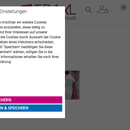
Zum
Mein
0
Suche
 Einstellungen
Inhalt
springen
 möchten wir weitere Cookies
es anzubieten, diese stetig zu
d Ihrer Interessen auf unserer
Zum
 die Cookies durch Auswahl der Cookie-
Ende
etzen eines Häkchens entscheiden,
der
t "Speichern" bestätigen Sie diese
Bildgalerie
ichern" wählen, willigen Sie in die
springen
 Informationen erhalten Sie nach Ihrer
klärung.
ICHERN
EN & SPEICHERN