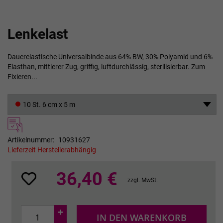
Zum
Lenkelast
Anfang
der
Bildgalerie
Dauerelastische Universalbinde aus 64% BW, 30% Polyamid und 6%
springen
Elasthan, mittlerer Zug, griffig, luftdurchlässig, sterilisierbar. Zum
Fixieren...
10 St. 6 cm x 5 m
Artikelnummer
10931627
Lieferzeit Herstellerabhängig
36,40 €
zzgl. MwSt.
+
IN DEN WARENKORB