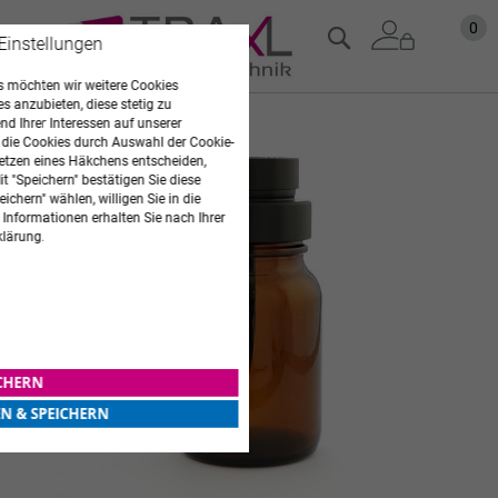
Zum
Mein
0
Suche
 Einstellungen
Inhalt
springen
 möchten wir weitere Cookies
es anzubieten, diese stetig zu
d Ihrer Interessen auf unserer
Zum
 die Cookies durch Auswahl der Cookie-
Ende
etzen eines Häkchens entscheiden,
der
t "Speichern" bestätigen Sie diese
Bildgalerie
ichern" wählen, willigen Sie in die
springen
 Informationen erhalten Sie nach Ihrer
klärung.
ICHERN
EN & SPEICHERN