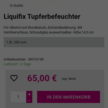
Zum
Liquifix Tupferbefeuchter
Anfang
der
Bildgalerie
Für Alkohol und Wundbenzin, Einhandbedienung. Mit
springen
Ventilverschluss, Schraubglas auswechselbar. Höhe 14,5 cm.
1 St. 250 ccm
Artikelnummer
09516198
Lieferzeit 1-3 Tage
65,00 €
zzgl. MwSt.
+
IN DEN WARENKORB
-