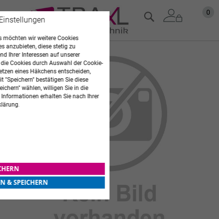
Zum
Mein
0
Suche
 Einstellungen
Inhalt
springen
 möchten wir weitere Cookies
es anzubieten, diese stetig zu
Zum
d Ihrer Interessen auf unserer
 die Cookies durch Auswahl der Cookie-
Ende
etzen eines Häkchens entscheiden,
der
t "Speichern" bestätigen Sie diese
Bildgalerie
ichern" wählen, willigen Sie in die
springen
 Informationen erhalten Sie nach Ihrer
klärung.
ICHERN
EN & SPEICHERN