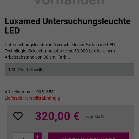
Zum
Luxamed Untersuchungsleuchte
Anfang
der
LED
Bildgalerie
springen
Untersuchungsleuchte in 6 verschiedenen Farben mit LED-
Technilogie. Beleuchtungsstärke ca, 50.000 Lux bei einem
Arbeitsabstand von 30 cm. Farb...
1 St. Oberteil weiß
Artikelnummer
09516581
Lieferzeit Herstellerabhängig
320,00 €
zzgl. MwSt.
+