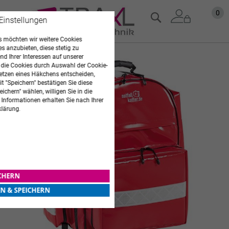
Zum
Mein
0
Suche
 Einstellungen
Inhalt
springen
 möchten wir weitere Cookies
es anzubieten, diese stetig zu
d Ihrer Interessen auf unserer
Zum
 die Cookies durch Auswahl der Cookie-
Ende
etzen eines Häkchens entscheiden,
der
t "Speichern" bestätigen Sie diese
Bildgalerie
ichern" wählen, willigen Sie in die
springen
 Informationen erhalten Sie nach Ihrer
klärung.
ICHERN
EN & SPEICHERN