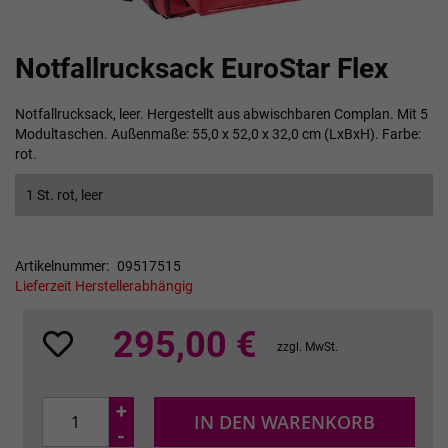
Zum
Notfallrucksack EuroStar Flex
Anfang
der
Bildgalerie
Notfallrucksack, leer. Hergestellt aus abwischbaren Complan. Mit 5
springen
Modultaschen. Außenmaße: 55,0 x 52,0 x 32,0 cm (LxBxH). Farbe:
rot.
1 St. rot, leer
Artikelnummer
09517515
Lieferzeit Herstellerabhängig
295,00 €
zzgl. MwSt.
+
IN DEN WARENKORB
-