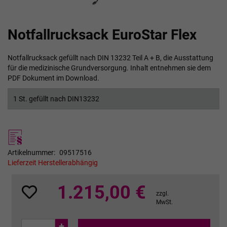
Zum
Notfallrucksack EuroStar Flex
Anfang
der
Bildgalerie
Notfallrucksack gefüllt nach DIN 13232 Teil A + B, die Ausstattung
springen
für die medizinische Grundversorgung. Inhalt entnehmen sie dem
PDF Dokument im Download.
1 St. gefüllt nach DIN13232
Artikelnummer
09517516
Lieferzeit Herstellerabhängig
1.215,00 €
zzgl.
MwSt.
+