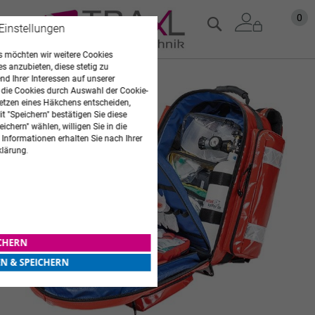
Zum
Mein
0
Suche
 Einstellungen
Inhalt
springen
 möchten wir weitere Cookies
es anzubieten, diese stetig zu
d Ihrer Interessen auf unserer
Zum
 die Cookies durch Auswahl der Cookie-
Ende
etzen eines Häkchens entscheiden,
der
t "Speichern" bestätigen Sie diese
Bildgalerie
ichern" wählen, willigen Sie in die
springen
 Informationen erhalten Sie nach Ihrer
klärung.
ICHERN
EN & SPEICHERN