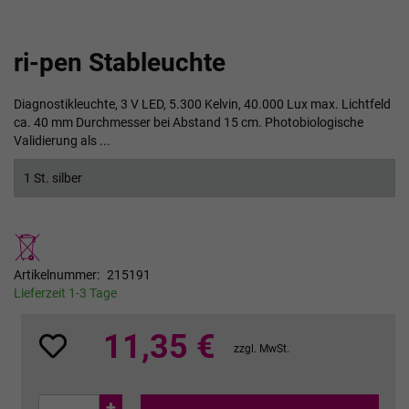
Zum
ri-pen Stableuchte
Anfang
der
Bildgalerie
Diagnostikleuchte, 3 V LED, 5.300 Kelvin, 40.000 Lux max. Lichtfeld
springen
ca. 40 mm Durchmesser bei Abstand 15 cm. Photobiologische
Validierung als ...
1 St. silber
Artikelnummer
215191
Lieferzeit 1-3 Tage
11,35 €
zzgl. MwSt.
+