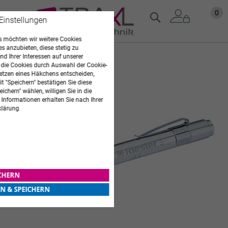
Zum
Mein
0
Suche
 Einstellungen
Inhalt
springen
 möchten wir weitere Cookies
es anzubieten, diese stetig zu
d Ihrer Interessen auf unserer
Zum
 die Cookies durch Auswahl der Cookie-
Ende
etzen eines Häkchens entscheiden,
der
t "Speichern" bestätigen Sie diese
Bildgalerie
ichern" wählen, willigen Sie in die
springen
 Informationen erhalten Sie nach Ihrer
klärung.
ICHERN
EN & SPEICHERN