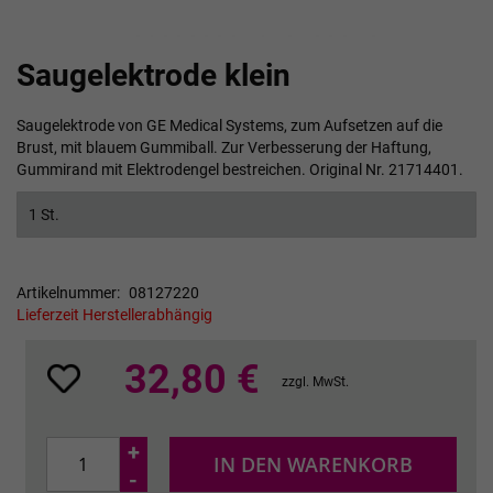
Zum
Saugelektrode klein
Anfang
der
Bildgalerie
Saugelektrode von GE Medical Systems, zum Aufsetzen auf die
springen
Brust, mit blauem Gummiball. Zur Verbesserung der Haftung,
Gummirand mit Elektrodengel bestreichen. Original Nr. 21714401.
1 St.
Artikelnummer
08127220
Lieferzeit Herstellerabhängig
32,80 €
zzgl. MwSt.
+
IN DEN WARENKORB
-