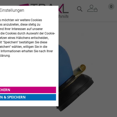
Zum
Mein
0
Suche
 Einstellungen
Inhalt
springen
 möchten wir weitere Cookies
es anzubieten, diese stetig zu
d Ihrer Interessen auf unserer
Zum
 die Cookies durch Auswahl der Cookie-
Ende
etzen eines Häkchens entscheiden,
der
t "Speichern" bestätigen Sie diese
Bildgalerie
ichern" wählen, willigen Sie in die
springen
 Informationen erhalten Sie nach Ihrer
klärung.
ICHERN
EN & SPEICHERN