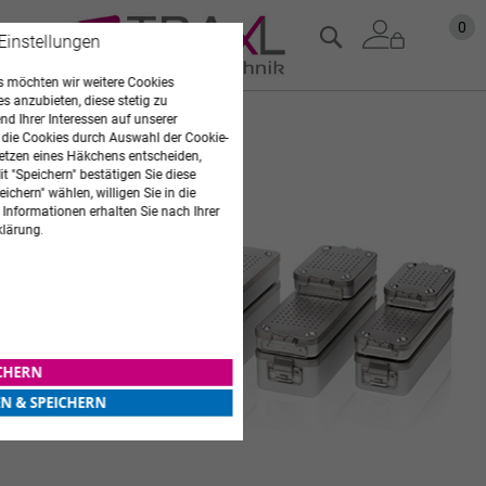
Zum
Mein
0
Suche
 Einstellungen
Inhalt
springen
 möchten wir weitere Cookies
es anzubieten, diese stetig zu
d Ihrer Interessen auf unserer
Zum
 die Cookies durch Auswahl der Cookie-
Ende
etzen eines Häkchens entscheiden,
der
t "Speichern" bestätigen Sie diese
Bildgalerie
ichern" wählen, willigen Sie in die
springen
 Informationen erhalten Sie nach Ihrer
klärung.
ICHERN
EN & SPEICHERN