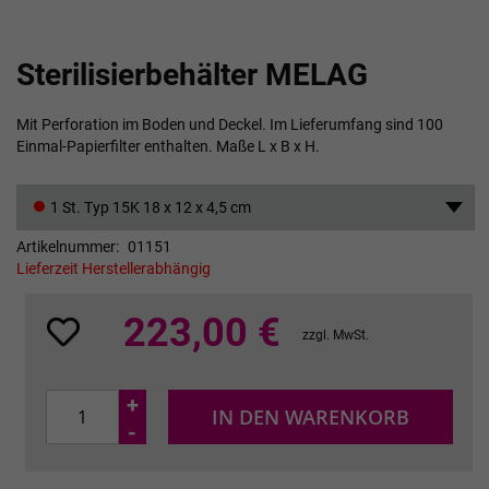
Zum
Sterilisierbehälter MELAG
Anfang
der
Bildgalerie
Mit Perforation im Boden und Deckel. Im Lieferumfang sind 100
springen
Einmal-Papierfilter enthalten. Maße L x B x H.
1 St. Typ 15K 18 x 12 x 4,5 cm
Artikelnummer
01151
Lieferzeit Herstellerabhängig
223,00 €
zzgl. MwSt.
+
IN DEN WARENKORB
-