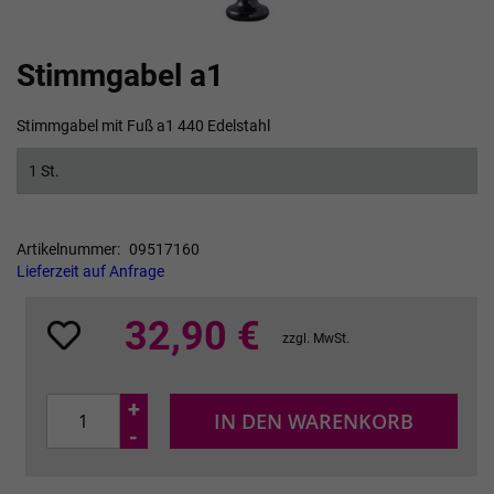
Zum
Stimmgabel a1
Anfang
der
Bildgalerie
Stimmgabel mit Fuß a1 440 Edelstahl
springen
1 St.
Artikelnummer
09517160
Lieferzeit auf Anfrage
32,90 €
zzgl. MwSt.
+
IN DEN WARENKORB
-