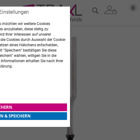
Zum
Mein
0
Suche
 Einstellungen
Inhalt
springen
 möchten wir weitere Cookies
es anzubieten, diese stetig zu
d Ihrer Interessen auf unserer
Zum
 die Cookies durch Auswahl der Cookie-
Ende
etzen eines Häkchens entscheiden,
der
t "Speichern" bestätigen Sie diese
Bildgalerie
ichern" wählen, willigen Sie in die
springen
 Informationen erhalten Sie nach Ihrer
klärung.
ICHERN
EN & SPEICHERN