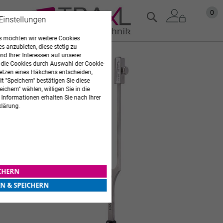
Zum
Mein
0
Suche
 Einstellungen
Inhalt
springen
 möchten wir weitere Cookies
es anzubieten, diese stetig zu
d Ihrer Interessen auf unserer
Zum
 die Cookies durch Auswahl der Cookie-
Ende
etzen eines Häkchens entscheiden,
der
t "Speichern" bestätigen Sie diese
Bildgalerie
ichern" wählen, willigen Sie in die
springen
 Informationen erhalten Sie nach Ihrer
klärung.
ICHERN
EN & SPEICHERN