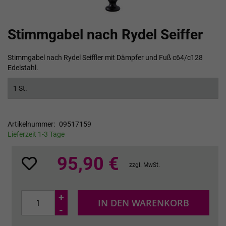
Zum
Stimmgabel nach Rydel Seiffer
Anfang
der
Bildgalerie
Stimmgabel nach Rydel Seiffler mit Dämpfer und Fuß c64/c128
springen
Edelstahl.
1 St.
Artikelnummer
09517159
Lieferzeit 1-3 Tage
95,90 €
zzgl. MwSt.
+
IN DEN WARENKORB
-