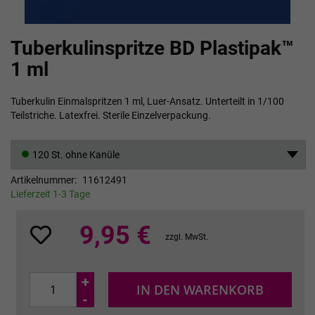
Zum
Tuberkulinspritze BD Plastipak™
Anfang
der
1 ml
Bildgalerie
springen
Tuberkulin Einmalspritzen 1 ml, Luer-Ansatz. Unterteilt in 1/100
Teilstriche. Latexfrei. Sterile Einzelverpackung.
120 St. ohne Kanüle
Artikelnummer
11612491
Lieferzeit 1-3 Tage
9,95 €
zzgl. MwSt.
+
IN DEN WARENKORB
-