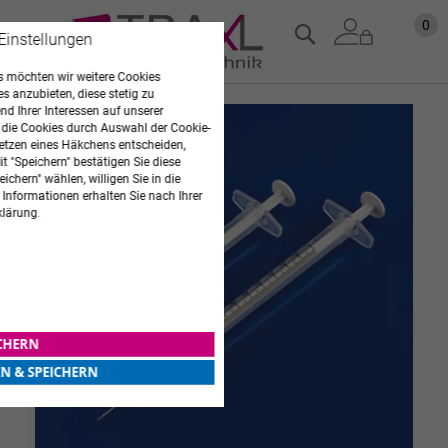
Zum
Mein
0
Suche
 Einstellungen
Inhalt
springen
 möchten wir weitere Cookies
es anzubieten, diese stetig zu
d Ihrer Interessen auf unserer
Zum
 die Cookies durch Auswahl der Cookie-
Ende
etzen eines Häkchens entscheiden,
der
t "Speichern" bestätigen Sie diese
Bildgalerie
ichern" wählen, willigen Sie in die
springen
 Informationen erhalten Sie nach Ihrer
klärung.
ICHERN
EN & SPEICHERN