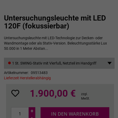
Zum
Untersuchungsleuchte mit LED
Anfang
der
120F (fokussierbar)
Bildgalerie
springen
Untersuchungsleuchte mit LED-Technologie zur Decken- oder
Wandmontage oder als Stativ-Version. Beleuchtungsstärke Lux
50.000 in 1 Meter Abstan...
1 St. SWING-Stativ mit Vierfuß, Netzteil im Handgriff
Artikelnummer
09513483
Lieferzeit Herstellerabhängig
1.900,00 €
zzgl.
MwSt.
+
IN DEN WARENKORB
-