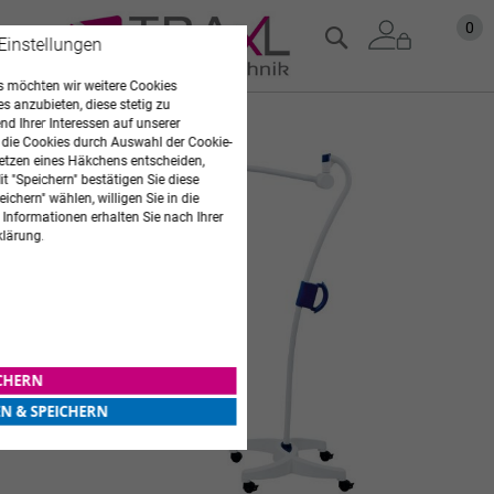
Zum
Mein
0
Suche
 Einstellungen
Inhalt
springen
 möchten wir weitere Cookies
es anzubieten, diese stetig zu
Zum
d Ihrer Interessen auf unserer
 die Cookies durch Auswahl der Cookie-
Ende
etzen eines Häkchens entscheiden,
der
t "Speichern" bestätigen Sie diese
Bildgalerie
ichern" wählen, willigen Sie in die
springen
 Informationen erhalten Sie nach Ihrer
klärung.
ICHERN
EN & SPEICHERN