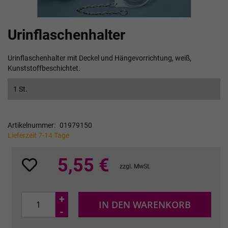
Zum
Urinflaschenhalter
Anfang
der
Bildgalerie
Urinflaschenhalter mit Deckel und Hängevorrichtung, weiß,
springen
Kunststoffbeschichtet.
1 St.
Artikelnummer
01979150
Lieferzeit 7-14 Tage
5,55 €
zzgl. MwSt.
+
IN DEN WARENKORB
-