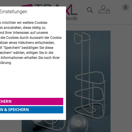
Zum
Mein
0
Suche
 Einstellungen
Inhalt
springen
 möchten wir weitere Cookies
es anzubieten, diese stetig zu
d Ihrer Interessen auf unserer
Zum
 die Cookies durch Auswahl der Cookie-
Ende
etzen eines Häkchens entscheiden,
der
t "Speichern" bestätigen Sie diese
Bildgalerie
ichern" wählen, willigen Sie in die
springen
 Informationen erhalten Sie nach Ihrer
klärung.
ICHERN
EN & SPEICHERN